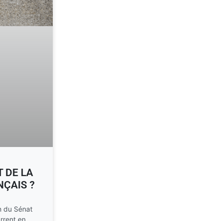
T DE LA
NÇAIS ?
on du Sénat
rrent en