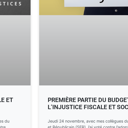
LE ET
PREMIÈRE PARTIE DU BUDGET
L’INJUSTICE FISCALE ET SO
es du
Jeudi 24 novembre, avec mes collègues du 
ntre
et Républicain (SER), j’ai voté contre l’adop