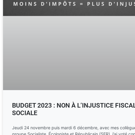
BUDGET 2023 : NON À L’INJUSTICE FISCA
SOCIALE
Jeudi 24 novembre puis mardi 6 décembre, avec mes collègu
groupe Socialiste, Écologiste et Républicain (SER), j’ai voté co