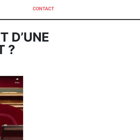
CONTACT
T D’UNE
T ?