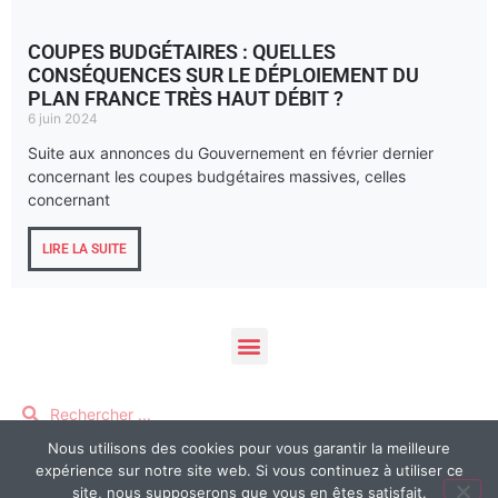
COUPES BUDGÉTAIRES : QUELLES
CONSÉQUENCES SUR LE DÉPLOIEMENT DU
PLAN FRANCE TRÈS HAUT DÉBIT ?
6 juin 2024
Suite aux annonces du Gouvernement en février dernier
concernant les coupes budgétaires massives, celles
concernant
LIRE LA SUITE
Nous utilisons des cookies pour vous garantir la meilleure
Mentions légales et politique de confidentialité
expérience sur notre site web. Si vous continuez à utiliser ce
site, nous supposerons que vous en êtes satisfait.